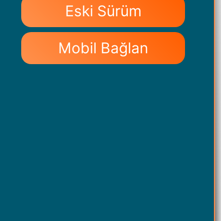
Eski Sürüm
Mobil Bağlan