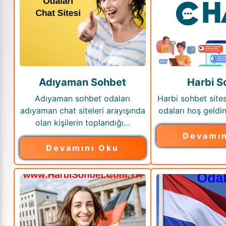
Adıyaman Sohbet
Harbi S
Adıyaman sohbet odaları
Harbi sohbet sites
adıyaman chat siteleri arayışında
odaları hoş geldin
olan kişilerin toplandığı…
Devamın
Devamını Oku