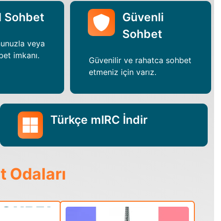
l Sohbet
Güvenli
Sohbet
nunuzla veya
bet imkanı.
Güvenilir ve rahatca sohbet
etmeniz için varız.
Türkçe mIRC İndir
 Odaları