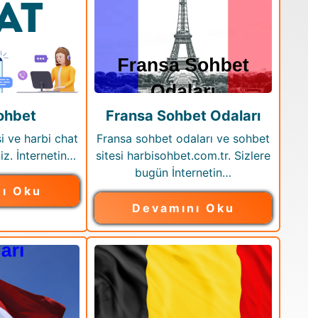
ohbet
Fransa Sohbet Odaları
i ve harbi chat
Fransa sohbet odaları ve sohbet
iz. İnternetin…
sitesi harbisohbet.com.tr. Sizlere
bugün İnternetin…
ı Oku
Devamını Oku