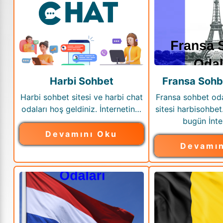
Harbi Sohbet
Fransa Sohb
Harbi sohbet sitesi ve harbi chat
Fransa sohbet oda
odaları hoş geldiniz. İnternetin…
sitesi harbisohbet
bugün İnte
Devamını Oku
Devamın