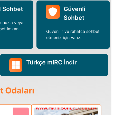
l Sohbet
Güvenli
Sohbet
nunuzla veya
bet imkanı.
Güvenilir ve rahatca sohbet
etmeniz için varız.
Türkçe mIRC İndir
t Odaları