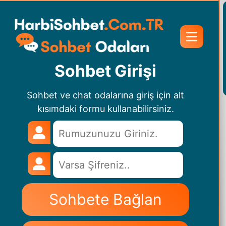
Sohbet Girişi
Sohbet ve chat odalarına giriş için alt
kısımdaki formu kullanabilirsiniz.
Sohbete Bağlan