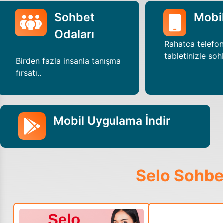
Sohbet
Mobi
Odaları
Rahatca telefo
tabletinizle soh
Birden fazla insanla tanışma
fırsatı..
Mobil Uygulama İndir
Selo Sohbe