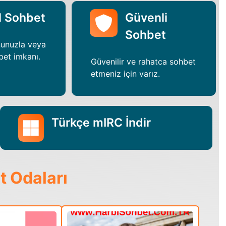
l Sohbet
Güvenli
Sohbet
nunuzla veya
bet imkanı.
Güvenilir ve rahatca sohbet
etmeniz için varız.
Türkçe mIRC İndir
t Odaları