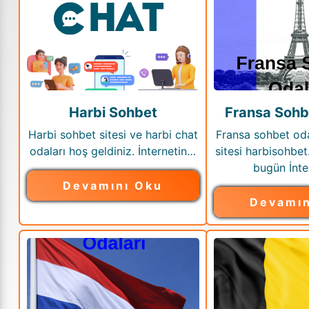
Harbi Sohbet
Fransa Sohb
Harbi sohbet sitesi ve harbi chat
Fransa sohbet oda
odaları hoş geldiniz. İnternetin…
sitesi harbisohbet
bugün İnte
Devamını Oku
Devamın