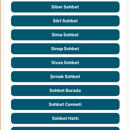
Siber Sohbet
Siirt Sohbet
Sima Sohbet
Sinop Sohbet
Sivas Sohbet
Şırnak Sohbet
Sohbet Burada
Sohbet Cenneti
Sohbet Hattı