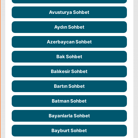
Avusturya Sohbet
Aydın Sohbet
Azerbaycan Sohbet
Bak Sohbet
Balıkesir Sohbet
Bartın Sohbet
Batman Sohbet
Bayanlarla Sohbet
Bayburt Sohbet