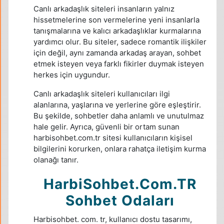
Canlı arkadaşlık siteleri insanların yalnız
hissetmelerine son vermelerine yeni insanlarla
tanışmalarına ve kalıcı arkadaşlıklar kurmalarına
yardımcı olur. Bu siteler, sadece romantik ilişkiler
için değil, aynı zamanda arkadaş arayan, sohbet
etmek isteyen veya farklı fikirler duymak isteyen
herkes için uygundur.
Canlı arkadaşlık siteleri kullanıcıları ilgi
alanlarına, yaşlarına ve yerlerine göre eşleştirir.
Bu şekilde, sohbetler daha anlamlı ve unutulmaz
hale gelir. Ayrıca, güvenli bir ortam sunan
harbisohbet.com.tr sitesi kullanıcıların kişisel
bilgilerini korurken, onlara rahatça iletişim kurma
olanağı tanır.
HarbiSohbet.Com.TR
Sohbet Odaları
Harbisohbet. com. tr, kullanıcı dostu tasarımı,