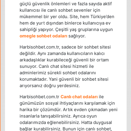
güçlü güvenlik önlemleri ve fazla sayıda aktif
kullanıcısı ile canlı sohbet sevenler için
mükemmel bir yer oldu. Site, hem Türkiye’den
hem de yurt dışından binlerce kullanıcıya ev
sahipliği yapıyor. Çeşitli yaş gruplarına uygun
omegle sohbet odaları
sağlıyor.
Harbisohbet.com.tr, sadece bir sohbet sitesi
değildir. Aynı zamanda kullanıcıların kalıcı
arkadaşlıklar kurabileceği güvenli bir ortam
sunuyor. Canlı chat sitesi hizmeti ile
adminlerimiz sürekli sohbet odalarını
korumaktadır. Yani güvenli bir sohbet sitesi
arıyorsanız doğru yerdesiniz.
Harbisohbet.com.tr
Canlı chat odaları
ile
günümüzün sosyal ihtiyaçlarını karşılamak için
harika bir çözümdür. Artık evden çıkmadan yeni
insanlarla tanışabilirsiniz. Ayrıca oyun
odalarımızda eğlenebilirsiniz. Hatta duygusal
bağlar kurabilirsiniz. Bunun için canlı sohbet,