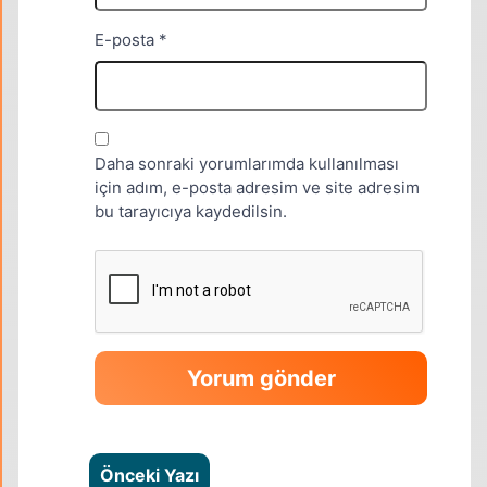
E-posta
*
Daha sonraki yorumlarımda kullanılması
için adım, e-posta adresim ve site adresim
bu tarayıcıya kaydedilsin.
Önceki Yazı