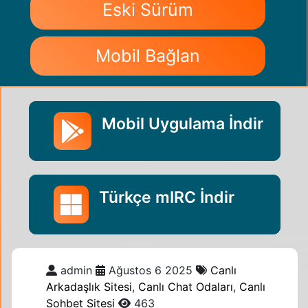
Eski Sürüm
Mobil Bağlan
Mobil Uygulama İndir
Türkçe mIRC İndir
admin
Ağustos 6 2025
Canlı
Arkadaşlık Sitesi
,
Canlı Chat Odaları
,
Canlı
Sohbet Sitesi
463