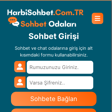
Sohbet Girişi
Sohbet ve chat odalarına giriş için alt
kısımdaki formu kullanabilirsiniz.
Sohbete Bağlan