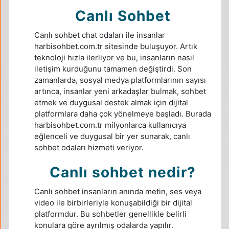
Canlı Sohbet
Canlı sohbet chat odaları ile insanlar
harbisohbet.com.tr sitesinde buluşuyor. Artık
teknoloji hızla ilerliyor ve bu, insanların nasıl
iletişim kurduğunu tamamen değiştirdi. Son
zamanlarda, sosyal medya platformlarının sayısı
artınca, insanlar yeni arkadaşlar bulmak, sohbet
etmek ve duygusal destek almak için dijital
platformlara daha çok yönelmeye başladı. Burada
harbisohbet.com.tr milyonlarca kullanıcıya
eğlenceli ve duygusal bir yer sunarak, canlı
sohbet odaları hizmeti veriyor.
Canlı sohbet nedir?
Canlı sohbet insanların anında metin, ses veya
video ile birbirleriyle konuşabildiği bir dijital
platformdur. Bu sohbetler genellikle belirli
konulara göre ayrılmış odalarda yapılır.