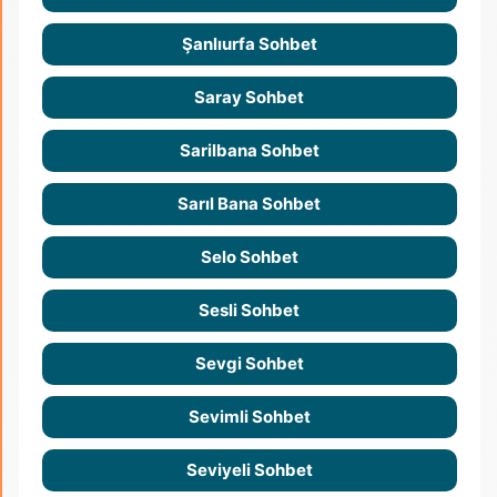
Şanlıurfa Sohbet
Saray Sohbet
Sarilbana Sohbet
Sarıl Bana Sohbet
Selo Sohbet
Sesli Sohbet
Sevgi Sohbet
Sevimli Sohbet
Seviyeli Sohbet