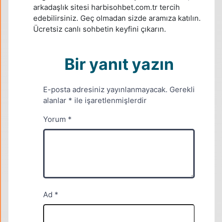
arkadaşlık sitesi harbisohbet.com.tr tercih
edebilirsiniz. Geç olmadan sizde aramıza katılın.
Ücretsiz canlı sohbetin keyfini çıkarın.
Bir yanıt yazın
E-posta adresiniz yayınlanmayacak.
Gerekli
alanlar
*
ile işaretlenmişlerdir
Yorum
*
Ad
*