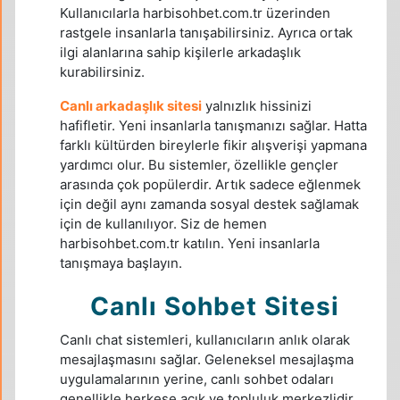
Kullanıcılarla harbisohbet.com.tr üzerinden
rastgele insanlarla tanışabilirsiniz. Ayrıca ortak
ilgi alanlarına sahip kişilerle arkadaşlık
kurabilirsiniz.
Canlı arkadaşlık sitesi
yalnızlık hissinizi
hafifletir. Yeni insanlarla tanışmanızı sağlar. Hatta
farklı kültürden bireylerle fikir alışverişi yapmana
yardımcı olur. Bu sistemler, özellikle gençler
arasında çok popülerdir. Artık sadece eğlenmek
için değil aynı zamanda sosyal destek sağlamak
için de kullanılıyor. Siz de hemen
harbisohbet.com.tr katılın. Yeni insanlarla
tanışmaya başlayın.
Canlı Sohbet Sitesi
Canlı chat sistemleri, kullanıcıların anlık olarak
mesajlaşmasını sağlar. Geleneksel mesajlaşma
uygulamalarının yerine, canlı sohbet odaları
genellikle herkese açık ve topluluk merkezlidir.