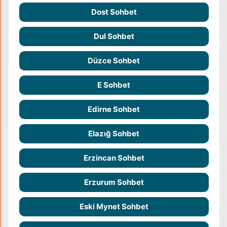
Dost Sohbet
Dul Sohbet
Düzce Sohbet
E Sohbet
Edirne Sohbet
Elazığ Sohbet
Erzincan Sohbet
Erzurum Sohbet
Eski Mynet Sohbet