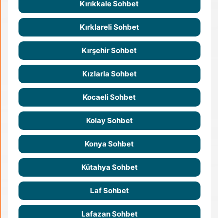
Kırıkkale Sohbet
Kırklareli Sohbet
Kırşehir Sohbet
Kızlarla Sohbet
Kocaeli Sohbet
Kolay Sohbet
Konya Sohbet
Kütahya Sohbet
Laf Sohbet
Lafazan Sohbet